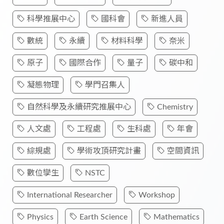
科學推展中心
國科會
新進人員
數統
永續
材料科學
奈米
原子
國際合作
量子
碳中和
凝態物理
學門召集人
自然科學及永續研究推展中心
Chemistry
人文處
工程處
生科處
年會
綜規處
學術攻頂研究計畫
空間資訊
數位孿生
NSTC
International Researcher
Workshop
Physics
Earth Science
Mathematics