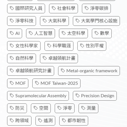
國際研究人員
社會科學
淨零碳排
淨零科技
大氣科學
大氣學門核心設施
AI
人工智慧
太空科學
數學
女性科學家
科學職涯
性別平權
自然科學
卓越領航計畫
卓越領航研究計畫
Metal-organic framework
MOF
MOF Taiwan-2025
Supramolecular Assembly
Precision Design
防災
空間
淨零
測量
跨領域
遙測
都市韌性