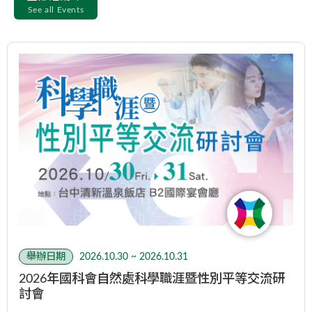
（暫） 地點：國際宴會廳 時間 共同議程
See all Events
09:40~10:40 專題演講3：職涯發展
10:40~11:00 茶敘時間＆飯店Check-Out
11:00~12:00 專題演講4：未來變局
12:00~12:20 綜合討論 12:20~14:00 午餐
時間 14:00~ 賦歸 注意事項： 本次研討會
演講使用語言為「 中文 」The official
language of the conference is Mandarin.
因飯店房型數量有限，主辦單位保有最終
調整房型之權利 主辦單位保有最終審核之
權利，審核通過者將收到主辦單位寄發之
行前通知* 您所提供的個人資料，將僅用
於本研討會之報名、會議聯繫、活動相關
通知、會議資料彙整及後續學術交流之必
要範圍內。主辦單位將依據個人資料保護
法規定保護您的資料，除法律另有規定或
舉辦日期
2026.10.30 ~ 2026.10.31
取得您的同意外，不會將個人資料提供予
2026年國科會自然處科學職涯暨性別平等交流研
第三人。如您欲行使查詢、閱覽、更正、
討會
刪除或停止利用個人資料之權利，請與主