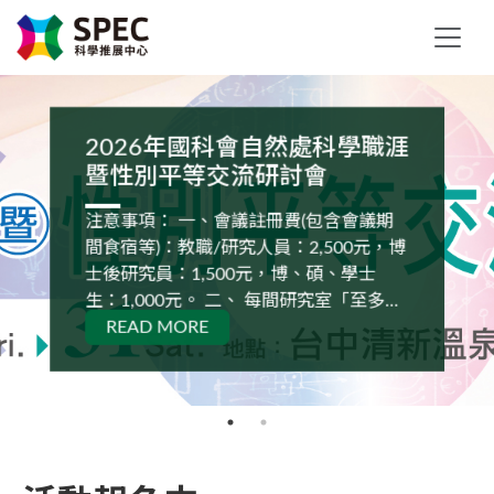
2026年國科會自然處科學職涯
暨性別平等交流研討會
注意事項： 一、會議註冊費(包含會議期
間食宿等)：教職/研究人員：2,500元，博
士後研究員：1,500元，博、碩、學士
生：1,000元。 二、 每間研究室「至多四
位」博、碩、學士生參與。 三、 會議交
READ MORE
通資訊： 【大會接駁車】：(車程約20分
鐘，以「行前通知」之「時間」及「地
點」為準) ➪ 10月30日(五) 集合時間/地
點：上午10點00分-高鐵台中站6號出口 ➪
10月31日(六) 集合時間/地點：下午2點00
分-飯店大廳-往高鐵台中站 【自行開