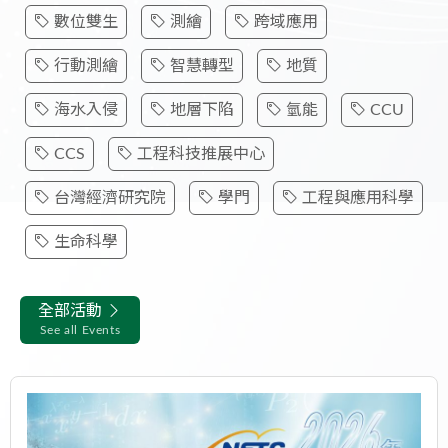
數位雙生
測繪
跨域應用
行動測繪
智慧轉型
地質
海水入侵
地層下陷
氫能
CCU
CCS
工程科技推展中心
台灣經濟研究院
學門
工程與應用科學
生命科學
全部活動
See all Events