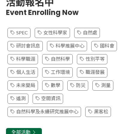
活動報名中
車】：台中市烏日區溫泉路2號 四、住
Event Enrolling Now
宿： 1. 與會者以雙人房（2人一室）為原
則，單人入住需支付住房差額2,000元 2.
博士生、碩士生及學士生住宿以四人房
SPEC
女性科學家
自然處
（4人一室）為原則。 五、會議室提供兒
童友善空間 10/30 （五）第一天議程
研討會訊息
科學推展中心
國科會
（暫） 地點：國際宴會廳 時間 共同議程
10:30~11:00 報到&茶敘時間 11:00~11:05
科學職涯
自然科學
性別平等
開幕致詞 處長/國科會自然科學及永續研
究發展處 11:05~12:00 分組自我介紹與交
個人生活
工作環境
職涯發展
流 12:00~13:40 團體合照&午餐時間
13:40~14:00 國科會綜合規劃處
未來變局
數學
防災
測量
14:00~15:00 專題演講1：個人生活
15:00~16:00 專題演講2：工作環境
遙測
空間資訊
16:00~16:30 茶敘時間 16:30~17:30 綜合
自然科學及永續研究推展中心
黑客松
座談 17:30~18:00 自由交流＆飯店Check-
In 18:00~19:30 晚餐時間 19:30~21:00 星
空夜談 10/31 （六）第二天議程
全部活動